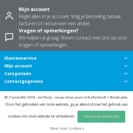
Mijn account
Regel alles in je account. Volg je bestelling, betaal
facturen of retourneer een artikel.
Vragen of opmerkingen?
We helpen je graag. Neem contact met ons op voor
vragen of opmerkingen.
Klantenservice
Mijn account
Categorieën
Contactgegevens
© Copyright 2026 - JorShop - jouw shop voor refurbished! | Realisatie
InStijl Media
Door het gebruiken van onze website, ga je akkoord met het gebruik van
Algemene voorwaarden
|
Privacy Policy
|
Sitemap
|
RSS Feed
cookies om onze website te verbeteren.
Dit bericht verbergen
Meer over cookies »