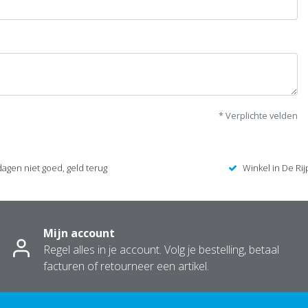
* Verplichte velden
dagen niet goed, geld terug
Winkel in De Rij
Mijn account
Regel alles in je account. Volg je bestelling, betaal
facturen of retourneer een artikel.