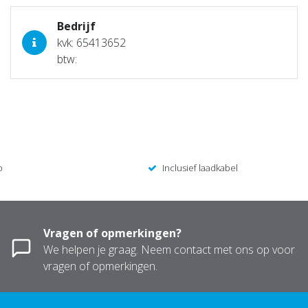
Bedrijf
kvk: 65413652
btw:
p
Inclusief laadkabel
Vragen of opmerkingen?
We helpen je graag. Neem contact met ons op voor
vragen of opmerkingen.