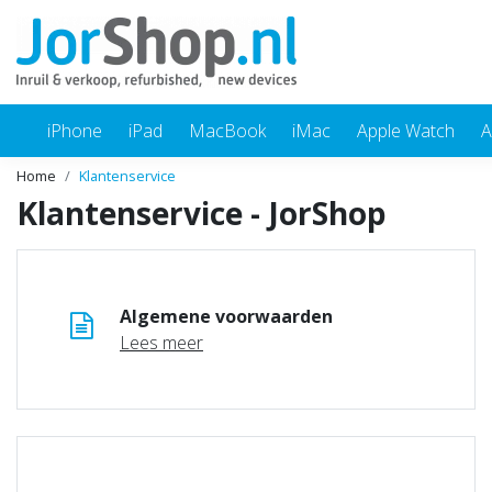
iPhone
iPad
MacBook
iMac
Apple Watch
A
Home
Klantenservice
Klantenservice - JorShop
Algemene voorwaarden
Lees meer