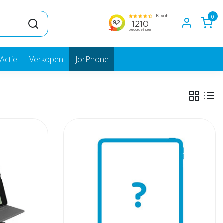
0
Actie
Verkopen
JorPhone