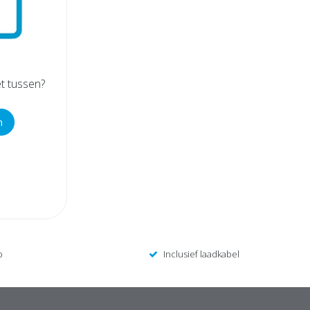
et tussen?
n
p
Inclusief laadkabel