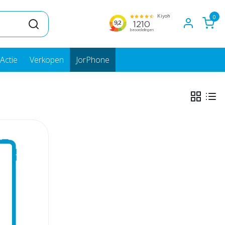
0
Actie
Verkopen
JorPhone