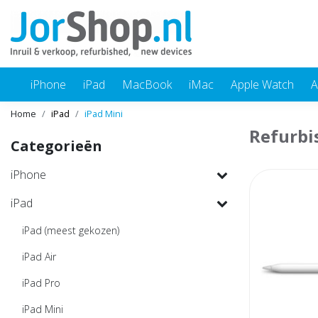
iPhone
iPad
MacBook
iMac
Apple Watch
A
Home
iPad
iPad Mini
Refurbi
Categorieën
iPhone
iPad
iPad (meest gekozen)
iPad Air
iPad Pro
iPad Mini