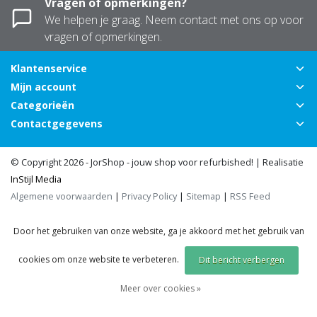
Vragen of opmerkingen?
We helpen je graag. Neem contact met ons op voor
vragen of opmerkingen.
Klantenservice
Mijn account
Categorieën
Contactgegevens
© Copyright 2026 - JorShop - jouw shop voor refurbished! | Realisatie
InStijl Media
Algemene voorwaarden
|
Privacy Policy
|
Sitemap
|
RSS Feed
Door het gebruiken van onze website, ga je akkoord met het gebruik van
cookies om onze website te verbeteren.
Dit bericht verbergen
Meer over cookies »