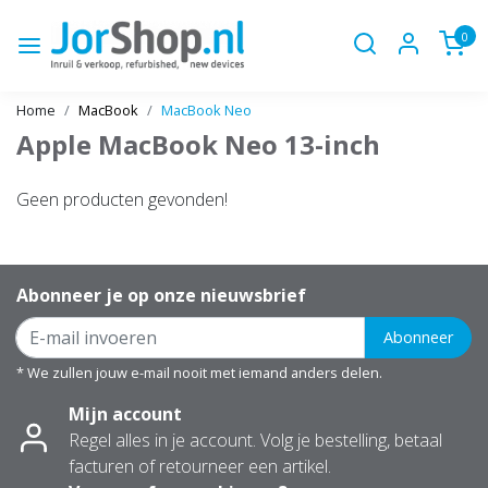
0
Home
MacBook
MacBook Neo
Apple MacBook Neo 13-inch
Geen producten gevonden!
Abonneer je op onze nieuwsbrief
Abonneer
* We zullen jouw e-mail nooit met iemand anders delen.
Mijn account
Regel alles in je account. Volg je bestelling, betaal
facturen of retourneer een artikel.