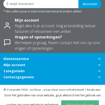
Abonneer
* We zullen jouw e-mail nooit met iemand anders delen.
Mijn account
Regel alles in je account. Volg je bestelling, betaal
facturen of retourneer een artikel.
Vragen of opmerkingen?
We helpen je graag. Neem contact met ons op voor
vragen of opmerkingen.
Klantenservice
Mijn account
Categorieën
Contactgegevens
© Copyright 2026 - JorShop - jouw shop voor refurbished! | Realisatie
Door het gebruiken van onze website, ga je akkoord met het gebruik van
InStijl Media
Algemene voorwaarden
|
Privacy Policy
|
Sitemap
|
RSS Feed
cookies om onze website te verbeteren.
Dit bericht verbergen