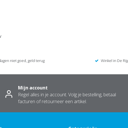
w
dagen niet goed, geld terug
Winkel in De Rij
Mijn account
Regel alles in je account. Volg je bestelling, betaal
facturen of retourneer een artikel.