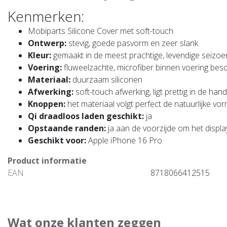
Kenmerken:
Mobiparts Silicone Cover met soft-touch
Ontwerp:
stevig, goede pasvorm en zeer slank
Kleur:
gemaakt in de meest prachtige, levendige seizo
Voering:
fluweelzachte, microfiber binnen voering bes
Materiaal:
duurzaam siliconen
Afwerking:
soft-touch afwerking, ligt prettig in de hand
Knoppen:
het materiaal volgt perfect de natuurlijke v
Qi draadloos laden geschikt:
ja
Opstaande randen:
ja aan de voorzijde om het displ
Geschikt voor:
Apple iPhone 16 Pro
Product informatie
EAN
8718066412515
Wat onze klanten zeggen