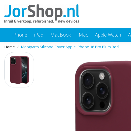
iPhone
iPad
MacBook
iMac
Apple Watch
A
Home
Mobiparts Silicone Cover Apple iPhone 16 Pro Plum Red