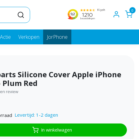
0
Actie
Verkopen
JorPhone
arts Silicone Cover Apple iPhone
o Plum Red
igen review
Levertijd: 1-2 dagen
rraad
In winkelwagen