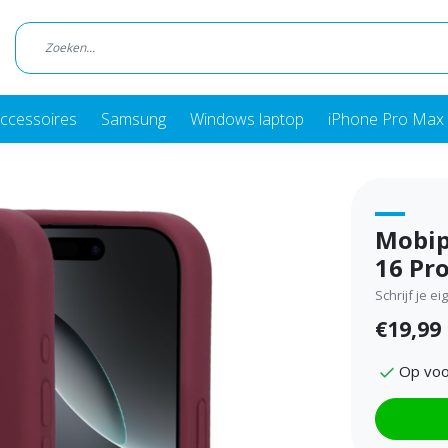
ccessoires
Samsung
Windows laptop
iPhone Pro Max 
Mobip
16 Pr
Schrijf je e
€19,99
Op voo