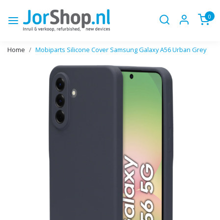
0
Home
Mobiparts Silicone Cover Samsung Galaxy A56 Urban Grey