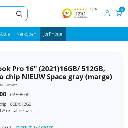
0
Actie
Verkopen
JorPhone
ok Pro 16" (2021)16GB/ 512GB,
o chip NIEUW Space gray (marge)
igen review
,00
€2.599,00
chip 16GB/512GB
W niet aftrekbaar
Levertijd: 1-2 dagen
rraad