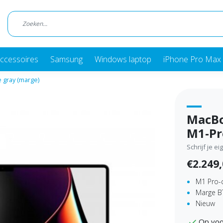
ccessoires
Samsung
Windows laptop
iPhone Pro Max 
 gray (marge)
MacBo
M1-Pr
Schrijf je e
€2.249
M1 Pro-
Marge BT
Nieuw
Op voo