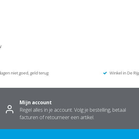
w
dagen niet goed, geld terug
Winkel in De Rij
Mijn account
Regel alles in je account. Volg je bestelling, betaal
facturen of retourneer een artikel.