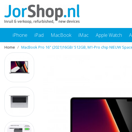
iPhone
iPad
MacBook
iMac
Apple Watch
A
Home
MacBook Pro 16" (2021)16GB/ 512GB, M1-Pro chip NIEUW Space