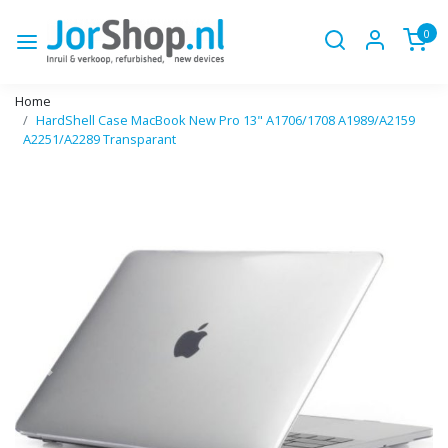
0
Home
HardShell Case MacBook New Pro 13" A1706/1708 A1989/A2159
A2251/A2289 Transparant
Vorige
Volge