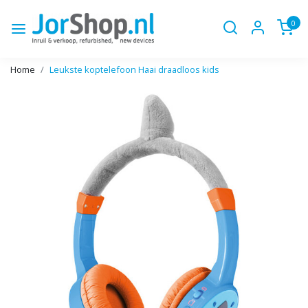
0
Home
Leukste koptelefoon Haai draadloos kids
Vorige
Volge