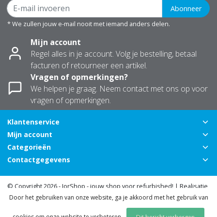
Abonneer
* We zullen jouw e-mail nooit met iemand anders delen.
Mijn account
Regel alles in je account. Volg je bestelling, betaal
facturen of retourneer een artikel.
Vragen of opmerkingen?
We helpen je graag. Neem contact met ons op voor
vragen of opmerkingen.
Klantenservice
Mijn account
Categorieën
Contactgegevens
© Copyright 2026 - JorShop - jouw shop voor refurbished! | Realisatie
Door het gebruiken van onze website, ga je akkoord met het gebruik van
InStijl Media
Algemene voorwaarden
|
Privacy Policy
|
Sitemap
|
RSS Feed
cookies om onze website te verbeteren.