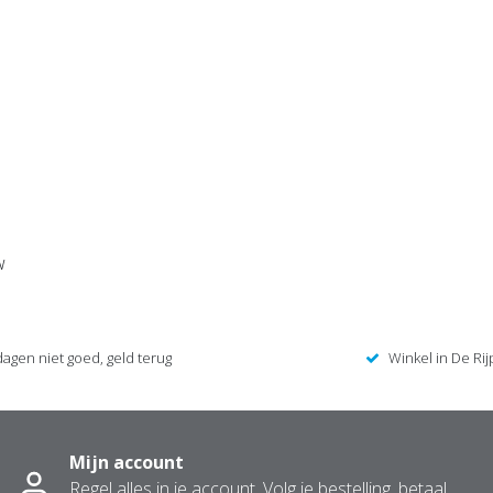
w
dagen niet goed, geld terug
Winkel in De Rij
Mijn account
Regel alles in je account. Volg je bestelling, betaal