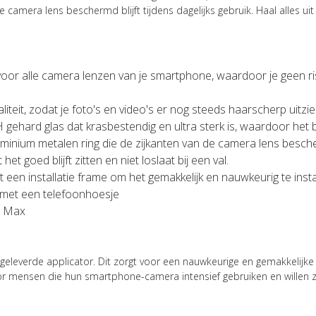
 camera lens beschermd blijft tijdens dagelijks gebruik. Haal alles u
voor alle camera lenzen van je smartphone, waardoor je geen ri
liteit, zodat je foto's en video's er nog steeds haarscherp uitzi
gehard glas dat krasbestendig en ultra sterk is, waardoor het b
uminium metalen ring die de zijkanten van de camera lens besch
et goed blijft zitten en niet loslaat bij een val.
een installatie frame om het gemakkelijk en nauwkeurig te insta
e met een telefoonhoesje
o Max
eleverde applicator. Dit zorgt voor een nauwkeurige en gemakkelijke
 mensen die hun smartphone-camera intensief gebruiken en willen zo