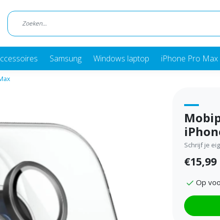
ccessoires
Samsung
Windows laptop
iPhone Pro Max 
 Max
Mobip
iPhon
Schrijf je e
€15,99
Op voo