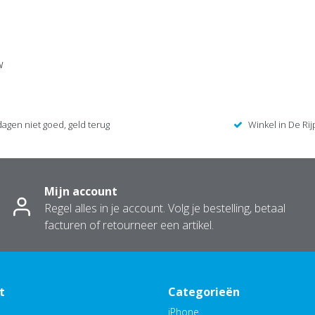
w
dagen niet goed, geld terug
Winkel in De Rij
Mijn account
Regel alles in je account. Volg je bestelling, betaal
facturen of retourneer een artikel.
t
Categorieën
iPhone