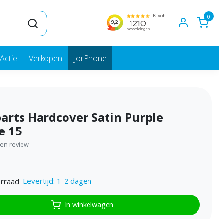
0
Actie
Verkopen
JorPhone
arts Hardcover Satin Purple
e 15
igen review
Levertijd: 1-2 dagen
rraad
In winkelwagen