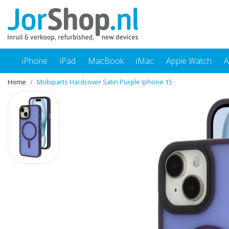
iPhone
iPad
MacBook
iMac
Apple Watch
A
Home
Mobiparts Hardcover Satin Purple Iphone 15