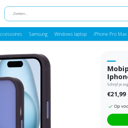
ccessoires
Samsung
Windows laptop
iPhone Pro Max 
Mobip
Iphon
Schrijf je e
€21,99
Op voo