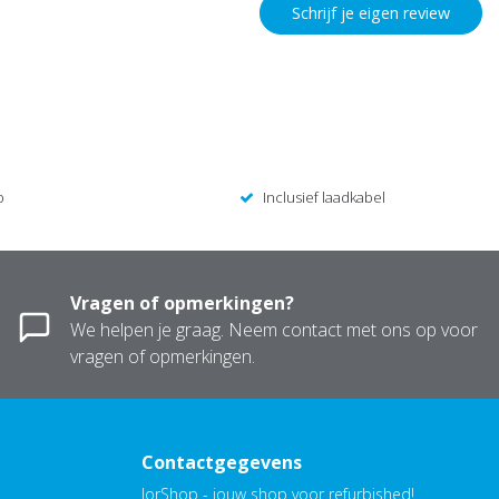
Schrijf je eigen review
p
Inclusief laadkabel
Vragen of opmerkingen?
We helpen je graag. Neem contact met ons op voor
vragen of opmerkingen.
Contactgegevens
JorShop - jouw shop voor refurbished!