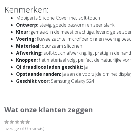
Kenmerken:
Mobiparts Silicone Cover met soft-touch
Ontwerp:
stevig, goede pasvorm en zeer slank
Kleur:
gemaakt in de meest prachtige, levendige seizo
Voering:
fluweelzachte, microfiber binnen voering bes
Materiaal:
duurzaam siliconen
Afwerking:
soft-touch afwerking, ligt prettig in de hand
Knoppen:
het materiaal volgt perfect de natuurlijke v
Qi draadloos laden geschikt:
ja
Opstaande randen:
ja aan de voorzijde om het displ
Geschikt voor:
Samsung Galaxy S24
Wat onze klanten zeggen
average of 0 review(s)