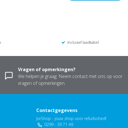
p
Inclusief laadkabel
Vragen of opmerkingen?
We helpen je graag. Neem contact met ons op voor
vragen of opmerkingen.
Contactgegevens
JorShop - jouw shop voor refurbished!
0299 - 39 71 49