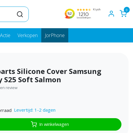
0
Actie
Verkopen
JorPhone
arts Silicone Cover Samsung
y S25 Soft Salmon
igen review
Levertijd: 1-2 dagen
rraad
In winkelwagen