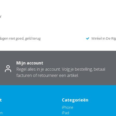
w
dagen niet goed, geld terug
Winkel in De Rij
Mijn account
Regel alles in je account. Volg je bestelling, betaal
facturen of retourneer een artikel.
t
Categorieën
iPhone
en
iPad