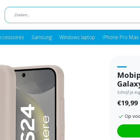
ccessoires
Samsung
Windows laptop
iPhone Pro Max 
Mobip
Galax
Schrijf je e
€19,99
Op voo