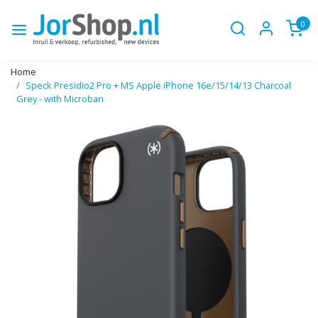
0
Home
Speck Presidio2 Pro + MS Apple iPhone 16e/15/14/13 Charcoal
Grey - with Microban