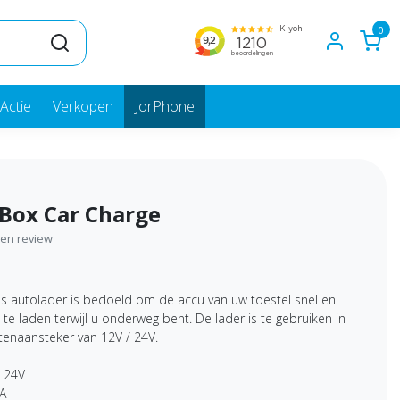
0
Actie
Verkopen
JorPhone
 Box Car Charge
igen review
s autolader is bedoeld om de accu van uw toestel snel en
p te laden terwijl u onderweg bent. De lader is te gebruiken in
tenaansteker van 12V / 24V.
/ 24V
5A