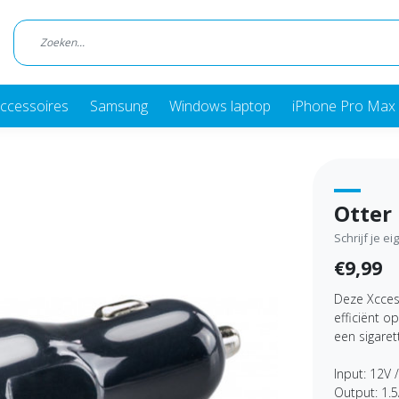
ccessoires
Samsung
Windows laptop
iPhone Pro Max 
Otter
Schrijf je e
€9,99
Deze Xcces
efficiënt o
een sigaret
Input: 12V 
Output: 1.