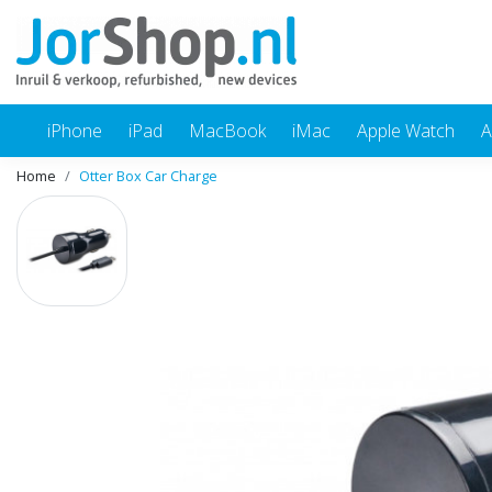
iPhone
iPad
MacBook
iMac
Apple Watch
A
Home
Otter Box Car Charge