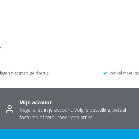
w
dagen niet goed, geld terug
Winkel in De Rij
Mijn account
Regel alles in je account. Volg je bestelling, betaal
facturen of retourneer een artikel.